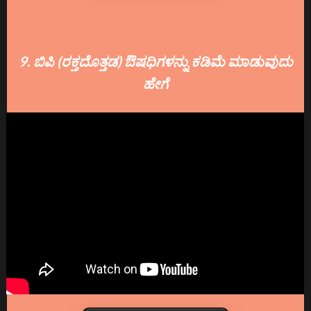
9. ಬಿಪಿ (ರಕ್ತದೊತ್ತಡ) ಔಷಧಿಗಳನ್ನು ಕಡಿಮೆ ಮಾಡುವುದು
ಹೇಗೆ