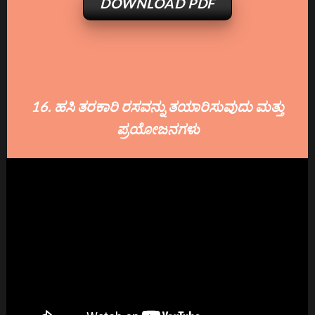
DOWNLOAD PDF
16. ಹಸಿ ತರಕಾರಿ ರಸವನ್ನು ತಯಾರಿಸುವುದು ಮತ್ತು
ಪ್ರಯೋಜನಗಳು