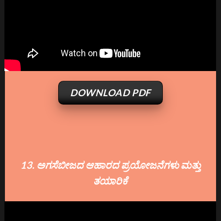
DOWNLOAD PDF
13. ಅಗಸೆಬೀಜದ ಆಹಾರದ ಪ್ರಯೋಜನೆಗಳು ಮತ್ತು
ತಯಾರಿಕೆ