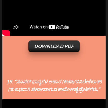
DOWNLOAD PDF
18. “ಸೂಪರ್ ಧಾನ್ಯಗಳ ಆಹಾರ (ಕಿಚಡಿ/ಬಿಸಿಬೇಳೆಬಾತ್)
(ಸುಲಭವಾಗಿ ಜೀರ್ಣವಾಗುವ ಕಾರ್ಬೋಹೈಡ್ರೇಟ್‌ಗಳು)”