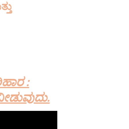
್ತು
ಾತ್ರ ಹೊಂದಿದೆ.
ರಕ ಎಂದು ಘೋಷಿಸಿದ
ಕೊಳ್ಳುತ್ತದೆ.)
ಿಹಾರ :
ನೀಡುವುದು.