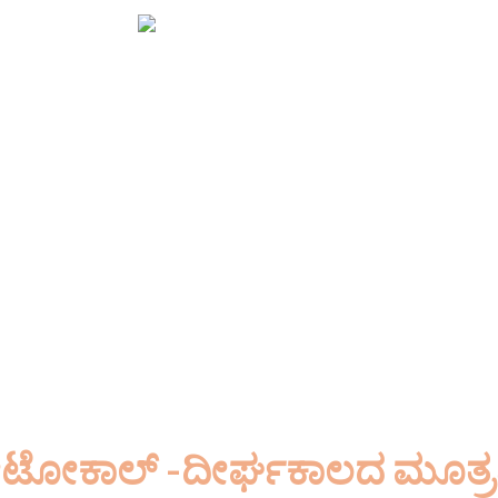
ಾ|| ಎಸ್.ಎಂ. ರಾಜು, ನಿವೃತ್ತ ಐಎಎಸ್ ಅಧಿಕಾ
ಗಳನ್ನು ಪರಿಹರಿಸಲು ವಿನ್ಯಾಸಗೊಳಿಸಲಾದ ಗಿಡಮೂಲಿಕೆಗಳ
ನಿಯೋ ಆಯುರ್ವೇದ ಸಂಸ್ಥಾಪಕ – ಮಿರಾಕಲ್ ಡ್ರಿಂಕ್ಸ್
ಷಗಳ ನಿರಂತರ ಅನ್ವೇಷಣೆಯಿಂದ, ಡಾ|| ರಾ
್ದಿವಂತಿಕೆಯ ಆಧಾರದ ಮೇಲೆ ತಮ್ಮ ಚಿಕಿತ್ಸಾ ತತ್ವ
ಅಲ್ಲಿ “ಆಹಾರವು ಔಷಧವಾಗಿದೆ”.
್ರೋಟೋಕಾಲ್ -ದೀರ್ಘಕಾಲದ ಮೂತ್