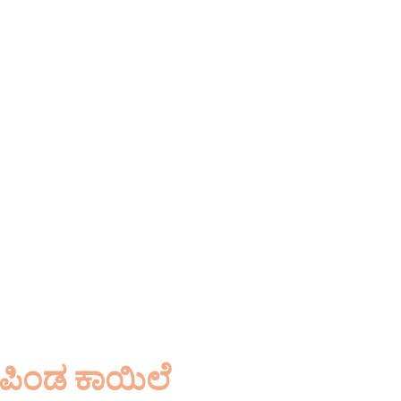
ರಿ
 ಸೂತ್ರೀಕರಣಗಳ ಸಂಶೋಧಕ
ಜು ಅವರು
ವನ್ನು ಅಭಿವೃದ್ಧಿಪಡಿಸಿದ್ದಾರೆ.
ರಪಿಂಡ ಕಾಯಿಲೆ