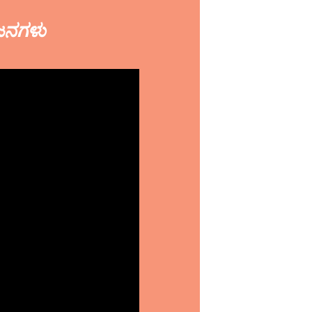
ೋಜನಗಳು