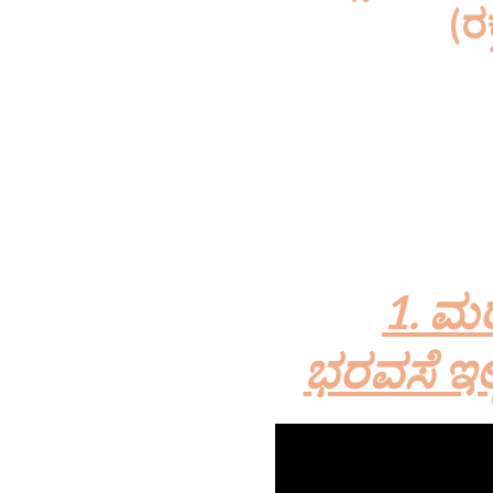
(ರ
(ಔಷಧವು ಯಾವುದ
2016 ರಲ್ಲಿ ಭಾರ
ಆಯುಷ್ – ಪ್ರಮ
1. ಮರ
ಭರವಸೆ ಇಲ