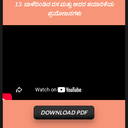
13. ಬಾಳೆದಿಂಡಿನ ರಸ ಮತ್ತು ಅದರ ತಯಾರಿಕೆಯ
ಪ್ರಯೋಜನಗಳು
DOWNLOAD PDF