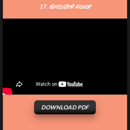
17. ಹೆಸರುಬೇಳೆ ಸಲಾಡ್
DOWNLOAD PDF