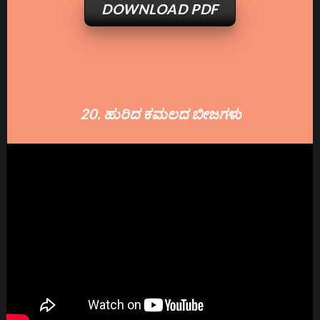
DOWNLOAD PDF
20. ಹುರಿದ ಕಮಲದ ಬೀಜಗಳು