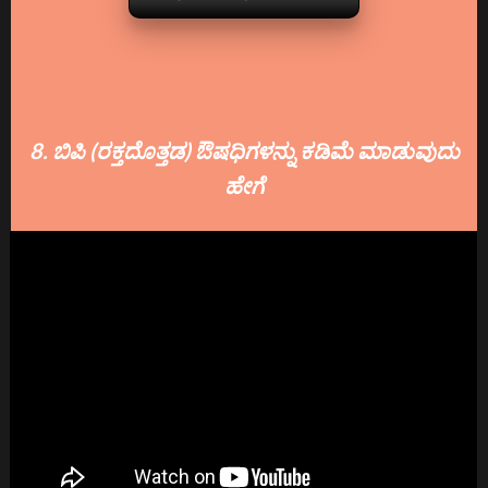
8. ಬಿಪಿ (ರಕ್ತದೊತ್ತಡ) ಔಷಧಿಗಳನ್ನು ಕಡಿಮೆ ಮಾಡುವುದು
ಹೇಗೆ