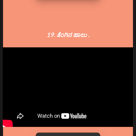
19. ತೆಂಗಿನ ಹಾಲು .