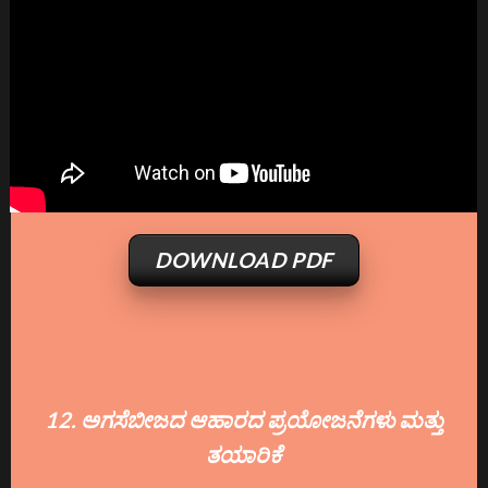
DOWNLOAD PDF
12. ಅಗಸೆಬೀಜದ ಆಹಾರದ ಪ್ರಯೋಜನೆಗಳು ಮತ್ತು
ತಯಾರಿಕೆ